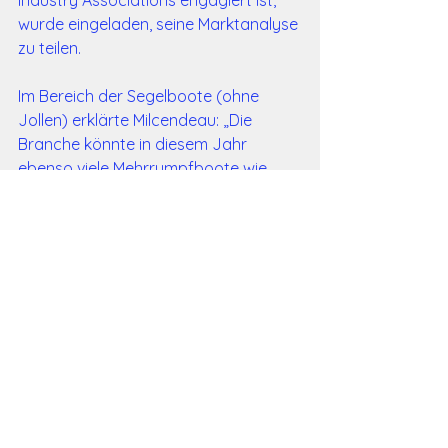
Industry Associations engagiert ist, 
wurde eingeladen, seine Marktanalyse 
zu teilen.
Im Bereich der Segelboote (ohne 
Jollen) erklärte Milcendeau: „Die 
Branche könnte in diesem Jahr 
ebenso viele Mehrrumpfboote wie 
Einrumpfboote produzieren.“ 
Wichtige Trends zeigen die deutliche 
Verschiebung im Mehrrumpfsegment: 
ein durchschnittliches Wachstum von 
über 5 % in den letzten zehn Jahren, 
während sich das Geschäft nach den 
pandemiebedingten Turbulenzen 
wieder auf einem gesünderen Niveau 
stabilisiert. Auch der kontinuierliche 
Aufstieg der Powercats wurde 
hervorgehoben – vom 