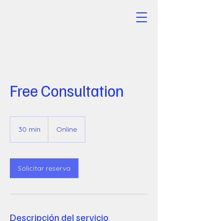
Free Consultation
30 min
3
Online
0
m
i
Solicitar reserva
n
Descripción del servicio